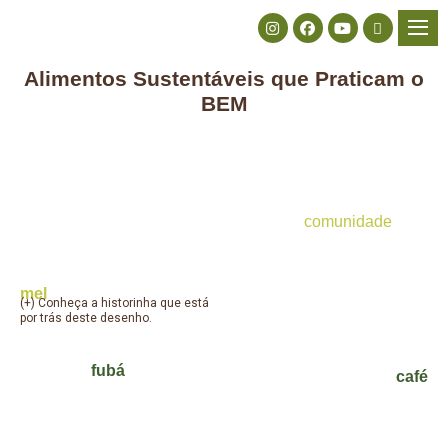
Alimentos Sustentáveis que Praticam o
BEM
comunidade
NOSSA GRANDEZA ESTÁ EM SERMOS
PEQUENOS
mel
(+) Conheça a historinha que está
por trás deste desenho.
fubá
café