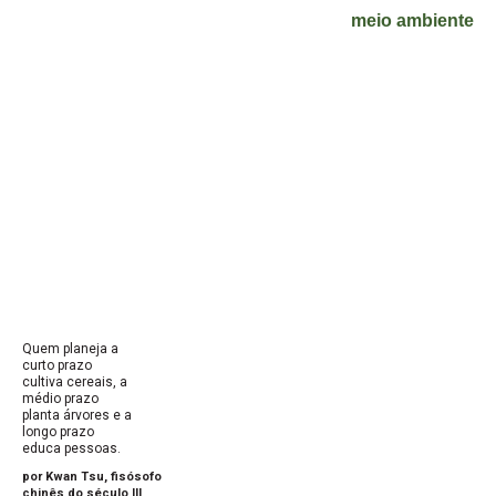
meio ambiente
Quem planeja a
curto prazo
cultiva cereais, a
médio prazo
planta árvores e a
longo prazo
educa pessoas.
por Kwan Tsu, fisósofo
chinês do século III