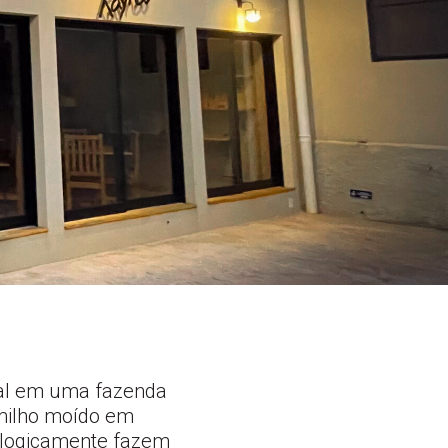
ral em uma fazenda
 milho moído em
s logicamente fazem