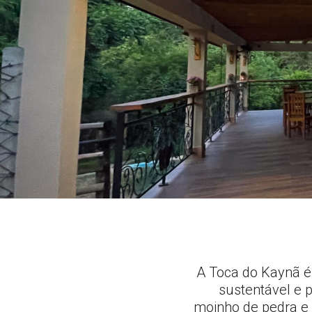
A Toca do Kaynã é
sustentável e 
moinho de pedra e 