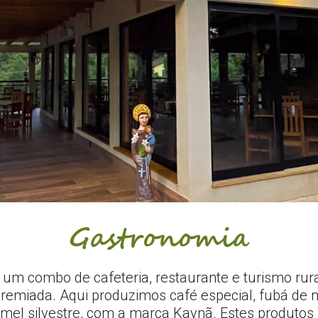
Gastronomia
 um combo de cafeteria, restaurante e turismo ru
premiada. Aqui produzimos café especial, fubá de
mel silvestre, com a marca Kaynã. Estes produto