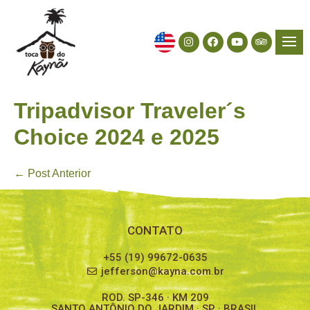
Tripadvisor Traveler´s
Choice 2024 e 2025
← Post Anterior
CONTATO
+55 (19) 99672-0635
jefferson@kayna.com.br
ROD. SP-346 · KM 209
SANTO ANTÔNIO DO JARDIM · SP · BRASIL