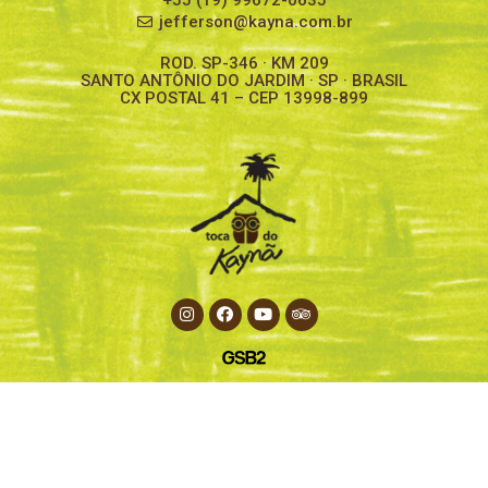
+55 (19) 99672-0635
jefferson@kayna.com.br
ROD. SP-346 · KM 209
SANTO ANTÔNIO DO JARDIM · SP · BRASIL
CX POSTAL 41 – CEP 13998-899