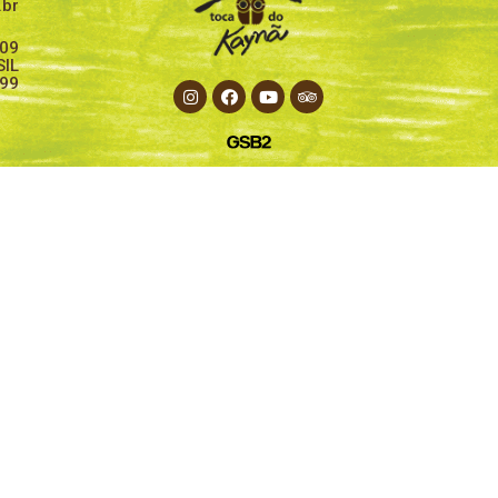
.br
209
SIL
899