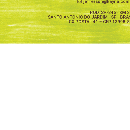
jefferson@kayna.com
ROD. SP-346 · KM 
SANTO ANTÔNIO DO JARDIM · SP · BRA
CX POSTAL 41 – CEP 13998-