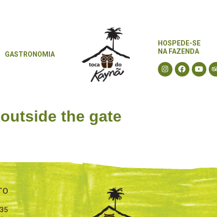
HOSPEDE-SE
HOSPEDE-SE
NA FAZENDA
GASTRONOMIA
NA FAZENDA
GASTRONOMIA
 outside the gate
TO
635