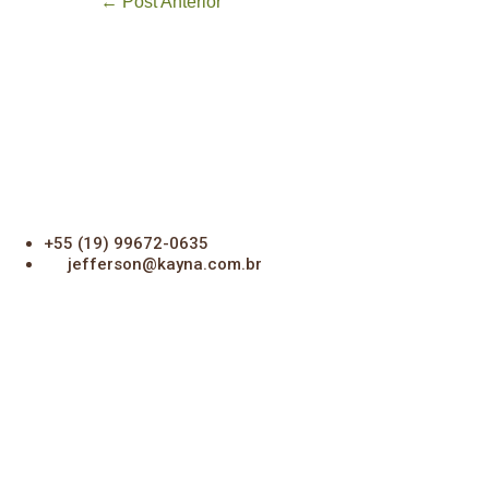
Navegação
← Post Anterior
de
post
+55 (19) 99672-0635
jefferson@kayna.com.br