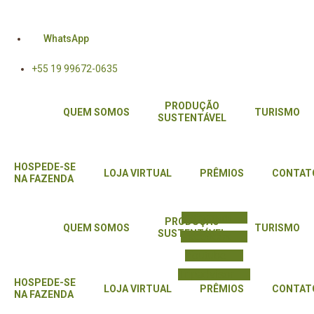
Ir
para
WhatsApp
o
conteúdo
+55 19 99672-0635
PRODUÇÃO
QUEM SOMOS
TURISMO
SUSTENTÁVEL
HOSPEDE-SE
LOJA VIRTUAL
PRÊMIOS
CONTAT
NA FAZENDA
Instagram
PRODUÇÃO
QUEM SOMOS
TURISMO
SUSTENTÁVEL
Facebook
Youtube
Tripadvisor
HOSPEDE-SE
LOJA VIRTUAL
PRÊMIOS
CONTAT
NA FAZENDA