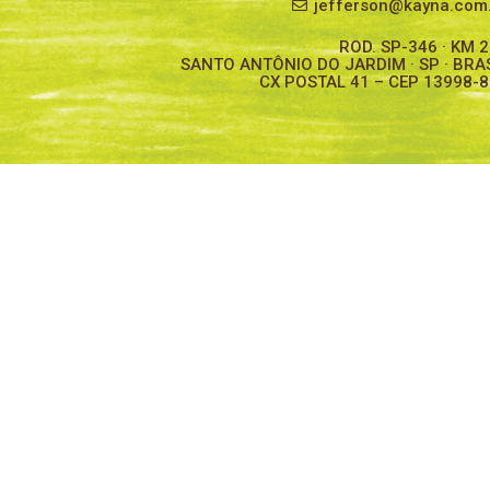
jefferson@kayna.com
ROD. SP-346 · KM 
SANTO ANTÔNIO DO JARDIM · SP · BRA
CX POSTAL 41 – CEP 13998-