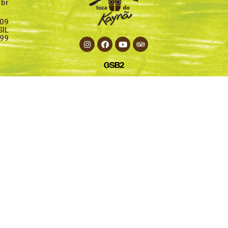
.br
209
SIL
899