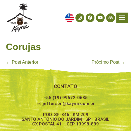
Corujas
← Post Anterior
Próximo Post →
CONTATO
+55 (19) 99672-0635
jefferson@kayna.com.br
ROD. SP-346 · KM 209
SANTO ANTÔNIO DO JARDIM · SP · BRASIL
CX POSTAL 41 – CEP 13998-899